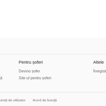
Pentru șoferi
Altele
Devino șofer
Înregis
ță
Site-ul pentru șoferi
cență de utilizator
Acord de licenţă